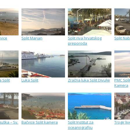
čvice
Split Marjan
Split riva hrvatskog
Split Nab
preporoda
 Split
Luka Split
Zračna luka Split Divulje
PMC Spli
Kamera
juška – Sv.
Bačvice Split kamera
Split Institut za
Trogir liv
oceanografiju