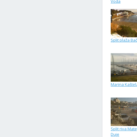
Voda
Split plaža Ba
Marina Kaštela
Split riva Mate
Duje