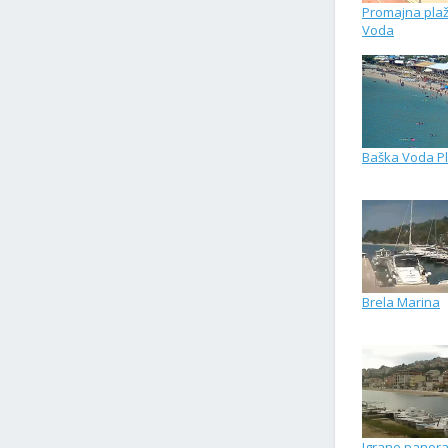
Promajna pla
Voda
Baška Voda P
Brela Marina
Igrane panor