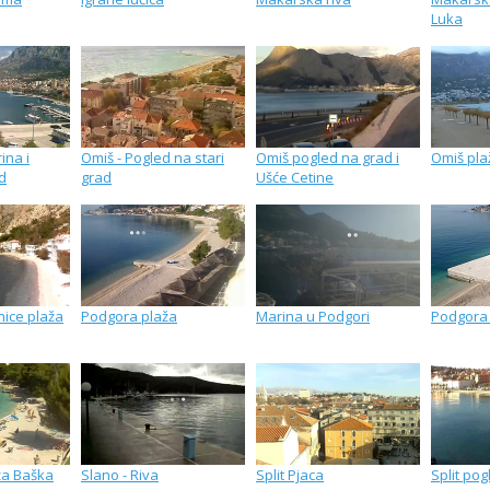
Luka
ina i
Omiš - Pogled na stari
Omiš pogled na grad i
Omiš pla
d
grad
Ušće Cetine
ice plaža
Podgora plaža
Marina u Podgori
Podgora
ža Baška
Slano - Riva
Split Pjaca
Split pog