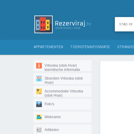
APPARTEMENTEN
TOERISTENINFORMATIE
STRANDE
Vrboska (otok Hvar)
toeristische informatie
Stranden Vrboska (otok
Hvar)
Accommodatie Vrboska
(otok Hvar)
Foto's
Webcams
Artikelen