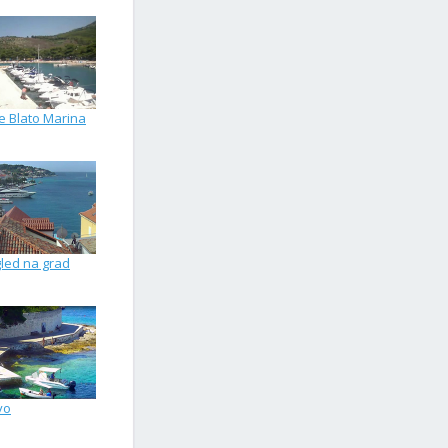
e Blato Marina
led na grad
vo