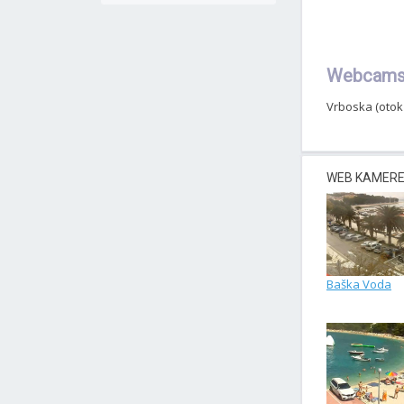
Webcams 
Vrboska (otok
WEB KAMERE 
Baška Voda