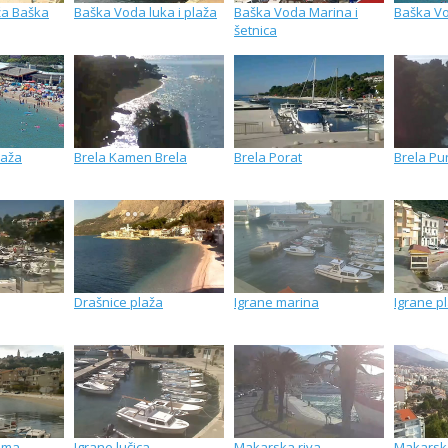
ža Baška
Baška Voda luka i plaža
Baška Voda Marina i
Baška Vo
šetnica
laža
Brela Kamen Brela
Brela Porat
Brela Pu
Drašnice plaža
Igrane marina
Igrane p
ama
Igrane lučica
Makarska riva
Makarsk