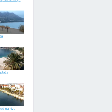
ža
 plaža
led na rivu