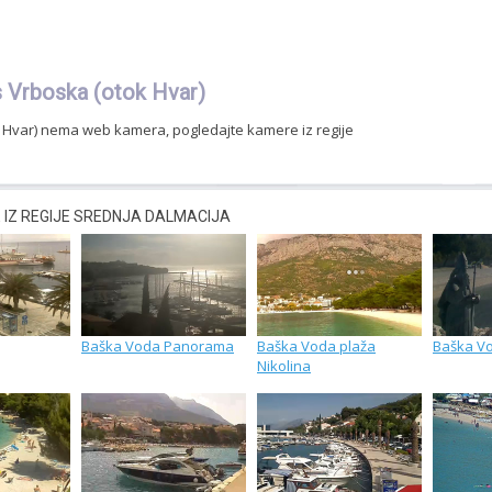
Vrboska (otok Hvar)
 Hvar) nema web kamera, pogledajte kamere iz regije
IZ REGIJE SREDNJA DALMACIJA
Baška Voda Panorama
Baška Voda plaža
Baška Vo
Nikolina