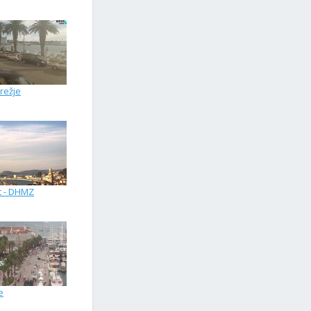
režje
t - DHMZ
e