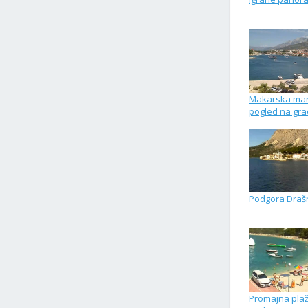
Makarska mar
pogled na gra
Podgora Drašn
Promajna pla