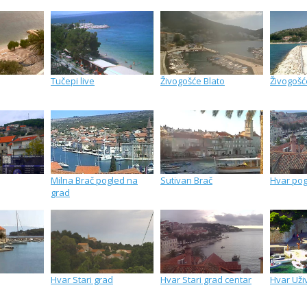
Tučepi live
Živogošće Blato
Živogošć
Milna Brač pogled na
Sutivan Brač
Hvar pog
grad
Hvar Stari grad
Hvar Stari grad centar
Hvar Uži