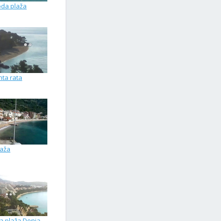
da plaža
nta rata
laža
a plaža Donja