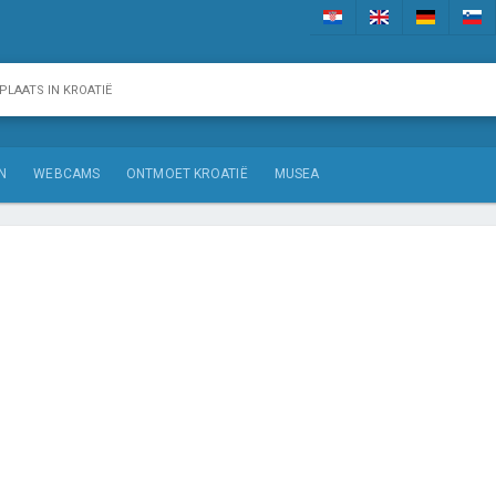
N
WEBCAMS
ONTMOET KROATIË
MUSEA