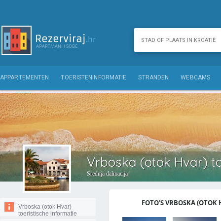
APPARTEMENTEN
TOERISTENINFORMATIE
STRANDEN
WEBCAMS
Vrboska (otok Hvar) to
Srednja dalmacija
FOTO'S VRBOSKA (OTOK H
Vrboska (otok Hvar)
toeristische informatie