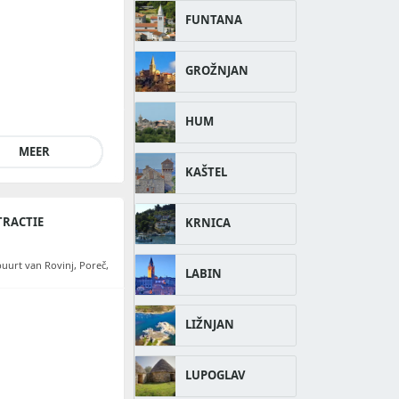
FUNTANA
GROŽNJAN
HUM
MEER
KAŠTEL
TRACTIE
KRNICA
buurt van Rovinj, Poreč,
LABIN
LIŽNJAN
LUPOGLAV