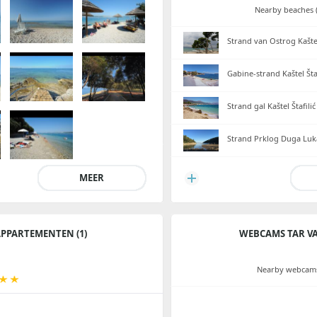
Nearby beaches (
Strand van Ostrog Kašte
Gabine-strand Kaštel Štaf
Strand gal Kaštel Štafilić
Strand Prklog Duga Luk
MEER
PPARTEMENTEN (1)
WEBCAMS TAR V
Nearby webcams