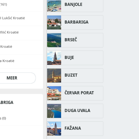
BANJOLE
161)
l Lukšić Kroatië
BARBARIGA
ilić Kroatië
BRSEČ
 Kroatië
BUJE
a Kroatië
BUZET
MEER
ČERVAR PORAT
ABRIGA
DUGA UVALA
 (0)
FAŽANA