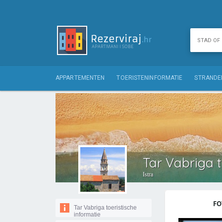
APPARTEMENTEN
TOERISTENINFORMATIE
STRANDE
Tar Vabriga t
Istra
FO
Tar Vabriga toeristische
informatie