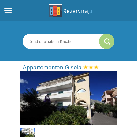
Thuis
Appartementen
Toeristeninformatie
Appartementen Gisela
Stranden
webcams
Ontmoet Kroatië
musea