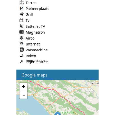
Terras
Parkeerplaats
Grill
Tv
Satteliet TV
Magnetron
Airco
Internet
Wasmachine
Roken
toegestaan
Eigen entree
Google maps