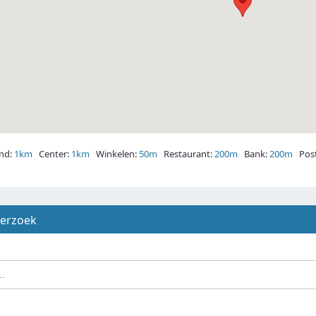
nd:
1km
Center:
1km
Winkelen:
50m
Restaurant:
200m
Bank:
200m
Post
derzoek