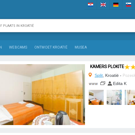
N
WEBCAMS
ONTMOET KROATIË
MUSEA
KAMERS PLOKITE
Split
, Kroatië -
Pozes
Edita K