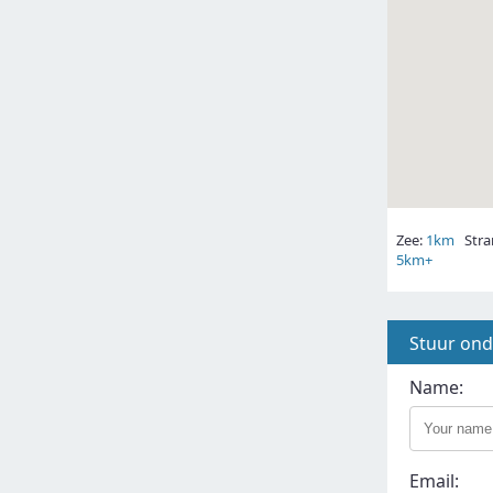
Zee:
1km
Stra
5km+
Stuur on
Name:
Email: