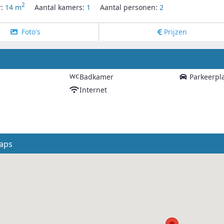
2
r:
14 m
Aantal kamers:
1
Aantal personen:
2
Foto's
Prijzen
g
wc
Badkamer
Parkeerpl
Internet
aps