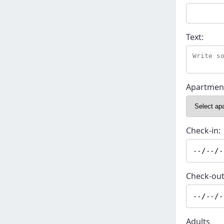
Text:
Apartmen
Check-in:
Check-out
Adults