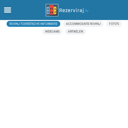
ROVINJ TOERISTISCHE INFORMATIE
ACCOMMODATIE ROVINJ
FOTO'S
Thuis
WEBCAMS
ARTIKELEN
Appartementen
Toeristeninformatie
Stranden
webcams
Ontmoet Kroatië
musea