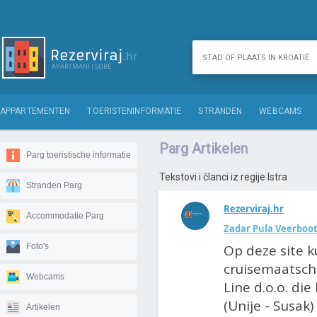
APPARTEMENTEN
TOERISTENINFORMATIE
STRANDEN
WEBCAMS
Parg Artikelen
Parg toeristische informatie
Tekstovi i članci iz regije Istra
Stranden Parg
Rezerviraj.hr
Accommodatie Parg
Zadar Pula Veerboo
Foto's
Op deze site k
cruisemaatsch
Webcams
Line d.o.o. die
(Unije - Susak) 
Artikelen