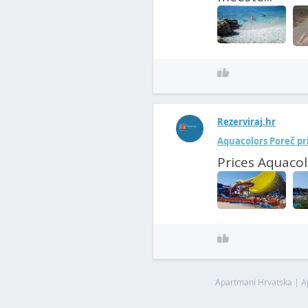
Rezerviraj.hr
Aquacolors Poreč pri
Prices Aquacol
Apartmani Hrvatska
|
A