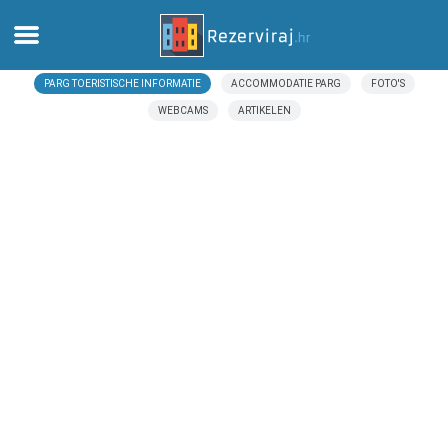
PARG TOERISTISCHE INFORMATIE
ACCOMMODATIE PARG
FOTO'S
Thuis
WEBCAMS
ARTIKELEN
Appartementen
Toeristeninformatie
Stranden
webcams
Ontmoet Kroatië
musea