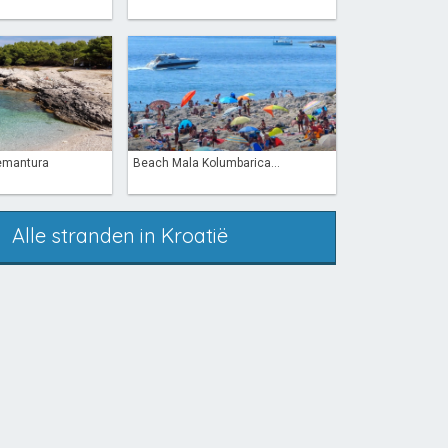
remantura
Beach Mala Kolumbarica...
Alle stranden in Kroatië