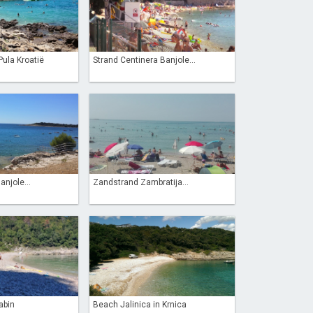
ula Kroatië
Strand Centinera Banjole...
anjole...
Zandstrand Zambratija...
abin
Beach Jalinica in Krnica