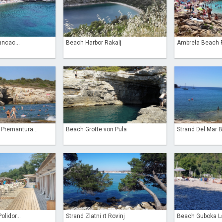
ancac...
Beach Harbor Rakalj
Ambrela Beach P
Premantura...
Beach Grotte von Pula
Strand Del Mar B
lidor...
Strand Zlatni rt Rovinj
Beach Guboka L