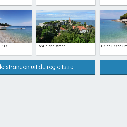
Pula...
Red Island strand
Fields Beach P
le stranden uit de regio Istra