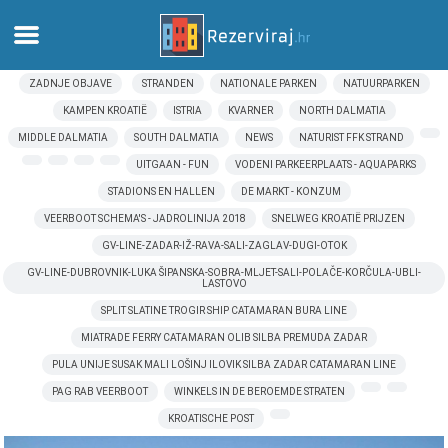
ZADNJE OBJAVE
STRANDEN
NATIONALE PARKEN
NATUURPARKEN
Thuis
KAMPEN KROATIË
ISTRIA
KVARNER
NORTH DALMATIA
MIDDLE DALMATIA
SOUTH DALMATIA
NEWS
NATURIST FFK STRAND
Appartementen
UITGAAN - FUN
VODENI PARKEERPLAATS - AQUAPARKS
STADIONS EN HALLEN
DE MARKT - KONZUM
Toeristeninformatie
VEERBOOT SCHEMA'S - JADROLINIJA 2018
SNELWEG KROATIË PRIJZEN
GV-LINE-ZADAR-IŽ-RAVA-SALI-ZAGLAV-DUGI-OTOK
Stranden
GV-LINE-DUBROVNIK-LUKA ŠIPANSKA-SOBRA-MLJET-SALI-POLAČE-KORČULA-UBLI-
LASTOVO
webcams
SPLIT SLATINE TROGIR SHIP CATAMARAN BURA LINE
MIATRADE FERRY CATAMARAN OLIB SILBA PREMUDA ZADAR
Ontmoet Kroatië
PULA UNIJE SUSAK MALI LOŠINJ ILOVIK SILBA ZADAR CATAMARAN LINE
PAG RAB VEERBOOT
WINKELS IN DE BEROEMDE STRATEN
musea
KROATISCHE POST