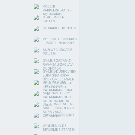
VODENI
PARKEERPLAATS -
AQUAPARKS
STADIONS EN
HALLEN
DE MARKT - KONZUM
VEERBOOT SCHEMA'S
- JADROLINIJA 2018
SNELWEG KROATIË
PRIJZEN
GV-LINE-ZADAR-IŽ-
RAVA-SALI-ZAGLAV-
DUGI-OTOK
GV-LINE-DUBROVNIK-
LUKA ŠIPANSKA-
SOBRA-MLJET-SALI-
SPLIT SLATINE
POLAČE-KORČULA-
TROGIR SHIP
UBLI-LASTOVO
CATAMARAN BURA
MIATRADE FERRY
LINE
CATAMARAN OLIB
SILBA PREMUDA
PULA UNIJE SUSAK
ZADAR
MALI LOŠINJ ILOVIK
SILBA ZADAR
PAG RAB VEERBOOT
CATAMARAN LINE
WINKELS IN DE
BEROEMDE STRATEN