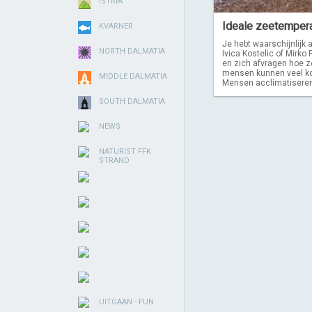
ISTRIA
Ideale zeetempe
KVARNER
Je hebt waarschijnlijk
NORTH DALMATIA
Ivica Kostelic of Mirko
en zich afvragen hoe z
mensen kunnen veel ko
MIDDLE DALMATIA
Mensen acclimatiseren 
SOUTH DALMATIA
NEWS
NATURIST FFK
STRAND
UITGAAN - FUN