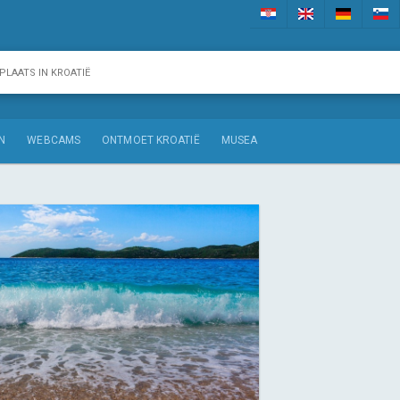
N
WEBCAMS
ONTMOET KROATIË
MUSEA