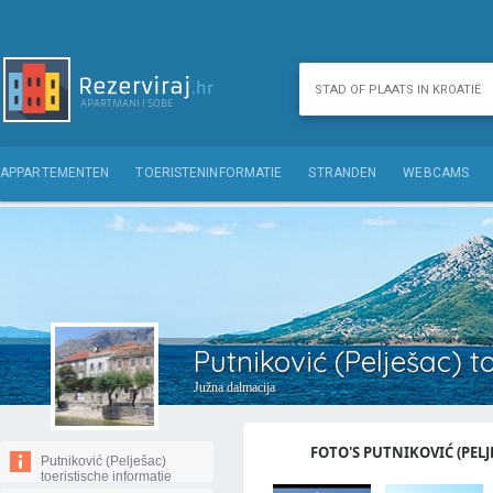
APPARTEMENTEN
TOERISTENINFORMATIE
STRANDEN
WEBCAMS
Putniković (Pelješac) t
Južna dalmacija
FOTO'S PUTNIKOVIĆ (PELJE
Putniković (Pelješac)
toeristische informatie