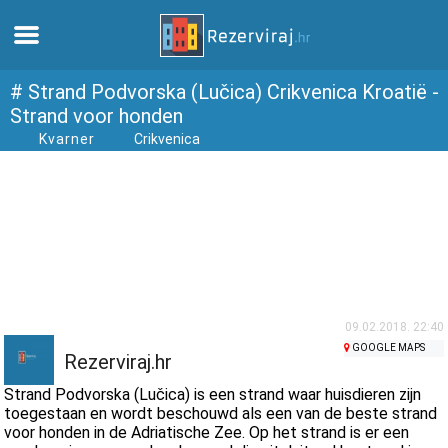
Thuis
# Strand Podvorska (Lučica) Crikvenica Kroatië -
Strand voor honden
Kvarner
Crikvenica
Appartementen
Toeristeninformatie
Stranden
webcams
09.02.2018. 22:40
GOOGLE MAPS
Ontmoet Kroatië
Rezerviraj.hr
Strand Podvorska (Lučica) is een strand waar huisdieren zijn
musea
toegestaan en wordt beschouwd als een van de beste strand
voor honden in de Adriatische Zee. Op het strand is er een