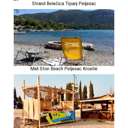
Strand Belečica Trpanj Peljesac
Mali Ston Beach Peljesac Kroatië