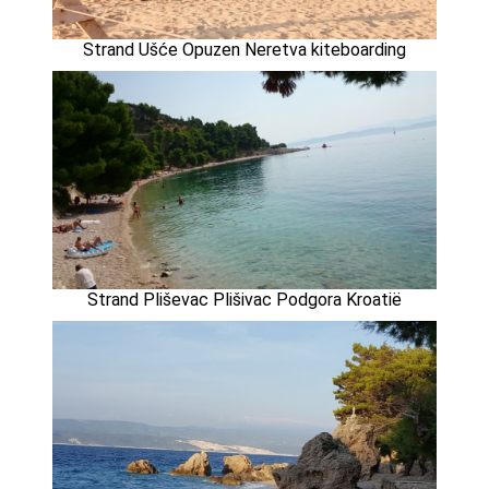
Strand Ušće Opuzen Neretva kiteboarding
Strand Pliševac Plišivac Podgora Kroatië