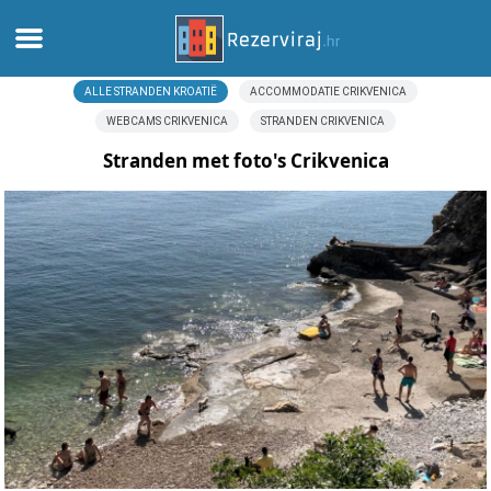
ALLE STRANDEN KROATIË
ACCOMMODATIE CRIKVENICA
Thuis
WEBCAMS CRIKVENICA
STRANDEN CRIKVENICA
Appartementen
Stranden met foto's Crikvenica
Toeristeninformatie
Stranden
webcams
Ontmoet Kroatië
musea