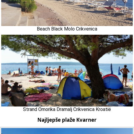
Beach Black Molo Crikvenica
Strand Omorika Dramalj Crikvenica Kroatië
Najljepše plaže Kvarner