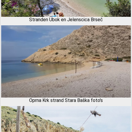
Stranden Ubok en Jelenscica Brseč
Oprna Krk strand Stara Baška foto's