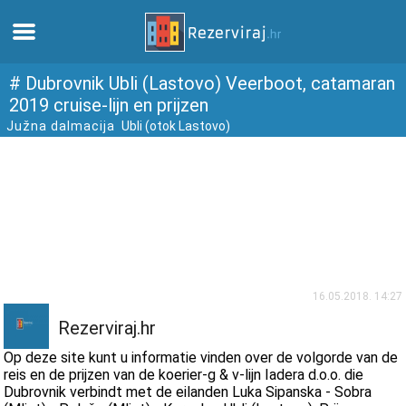
Thuis
# Dubrovnik Ubli (Lastovo) Veerboot, catamaran
2019 cruise-lijn en prijzen
Južna dalmacija
Ubli (otok Lastovo)
Appartementen
Toeristeninformatie
Stranden
webcams
16.05.2018. 14:27
Ontmoet Kroatië
Rezerviraj.hr
Op deze site kunt u informatie vinden over de volgorde van de
musea
reis en de prijzen van de koerier-g & v-lijn Iadera d.o.o. die
Dubrovnik verbindt met de eilanden Luka Sipanska - Sobra