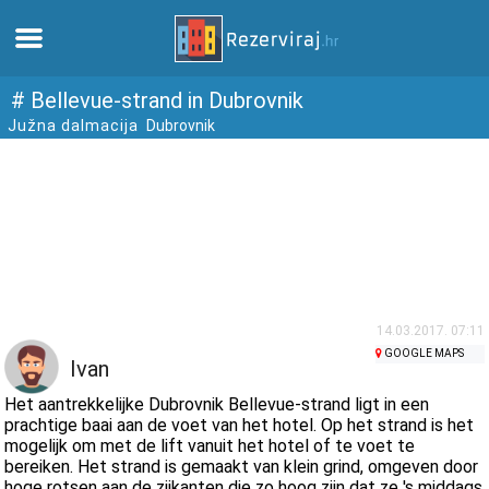
Thuis
# Bellevue-strand in Dubrovnik
Južna dalmacija
Dubrovnik
Appartementen
Toeristeninformatie
Stranden
webcams
14.03.2017. 07:11
GOOGLE MAPS
Ivan
Ontmoet Kroatië
Het aantrekkelijke Dubrovnik Bellevue-strand ligt in een
prachtige baai aan de voet van het hotel. Op het strand is het
mogelijk om met de lift vanuit het hotel of te voet te
musea
bereiken. Het strand is gemaakt van klein grind, omgeven door
hoge rotsen aan de zijkanten die zo hoog zijn dat ze 's middags