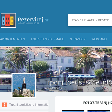
APPARTEMENTEN
TOERISTENINFORMATIE
STRANDEN
WEBCAMS
Trpanj toeristische inf
Južna dalmacija
FOTO'S TRPANJ (12
Trpanj toeristische informatie