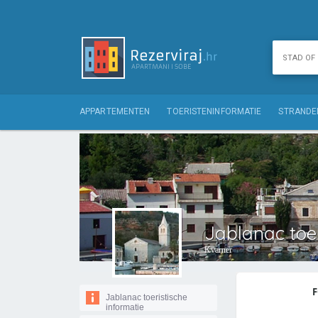
APPARTEMENTEN
TOERISTENINFORMATIE
STRANDE
Jablanac toer
Kvarner
F
Jablanac toeristische
informatie