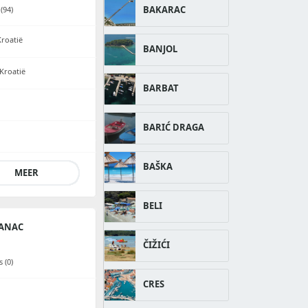
BAKARAC
(94)
Kroatië
BANJOL
Kroatië
BARBAT
BARIĆ DRAGA
BAŠKA
MEER
BELI
ANAC
ČIŽIĆI
 (0)
CRES