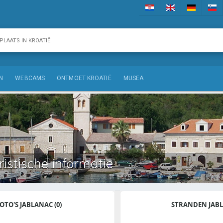
N
WEBCAMS
ONTMOET KROATIË
MUSEA
istische informatie
OTO'S JABLANAC (0)
STRANDEN JAB