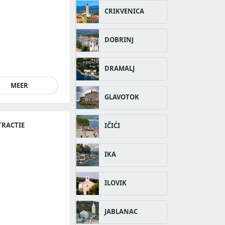
CRIKVENICA
DOBRINJ
DRAMALJ
MEER
GLAVOTOK
TRACTIE
IČIĆI
IKA
ILOVIK
JABLANAC