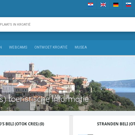
N
WEBCAMS
ONTMOET KROATIË
MUSEA
s) toeristische informatie
'S BELI (OTOK CRES) (0)
STRANDEN BELI (OT