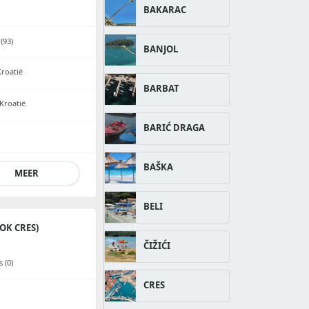
BAKARAC
(93)
BANJOL
Kroatië
BARBAT
Kroatië
BARIĆ DRAGA
BAŠKA
MEER
BELI
OK CRES)
ČIŽIĆI
 (0)
CRES