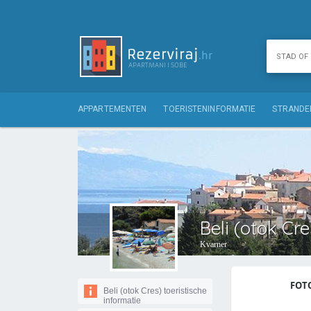
APPARTEMENTEN
TOERISTENINFORMATIE
STRANDE
Beli (otok Cre
Kvarner
FOTO
Beli (otok Cres) toeristische
informatie