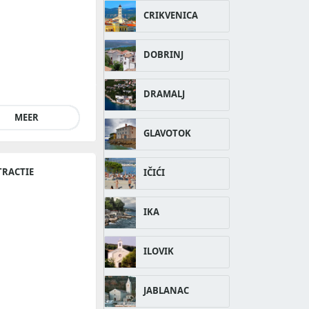
CRIKVENICA
DOBRINJ
DRAMALJ
MEER
GLAVOTOK
TRACTIE
IČIĆI
IKA
ILOVIK
JABLANAC