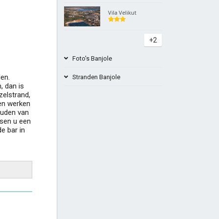
Vila Velikut
+2
Foto's Banjole
den.
Stranden Banjole
, dan is
zelstrand,
en werken
Beach Paltan bar Banjole
ouden van
nsen u een
de bar in
Beach Camp India in Pula
+4
Strand Del Mar Banjole Kroatië
Strand Centinera Banjole Istrië Pula
+4