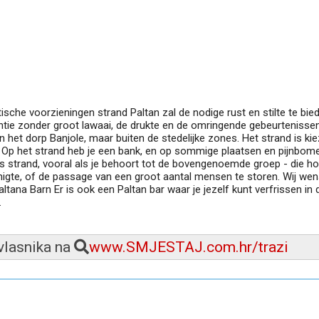
ische voorzieningen strand Paltan zal de nodige rust en stilte te bie
antie zonder groot lawaai, de drukte en de omringende gebeurtenissen
 in het dorp Banjole, maar buiten de stedelijke zones. Het strand is kie
Op het strand heb je een bank, en op sommige plaatsen en pijnbom
s strand, vooral als je behoort tot de bovengenoemde groep - die h
 menigte, of de passage van een groot aantal mensen te storen. Wij we
altana Barn Er is ook een Paltan bar waar je jezelf kunt verfrissen in 
.
 vlasnika na
www.SMJESTAJ.com.hr/trazi