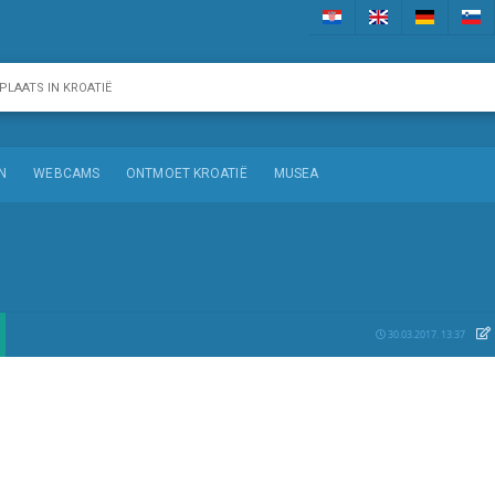
N
WEBCAMS
ONTMOET KROATIË
MUSEA
30.03.2017. 13:37