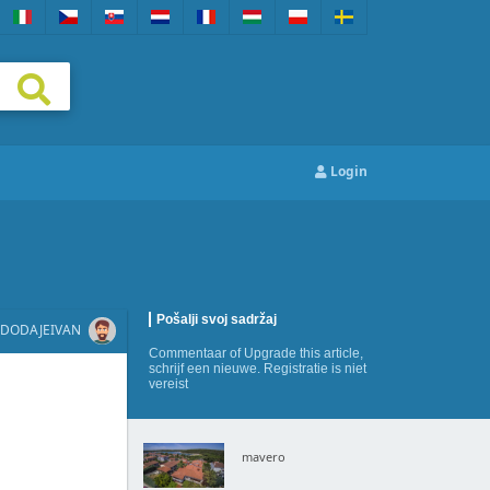
Login
Pošalji svoj sadržaj
DODAJE
IVAN
Commentaar
of
Upgrade this article
,
schrijf een nieuwe
. Registratie is niet
vereist
mavero