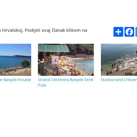
Share
F
 Hrvatskoj. Podijeli ovaj članak klikom na
r Banjole Kroatië
Strand Centinera Banjole Istrië
Stadsstrand Crikven
Pula