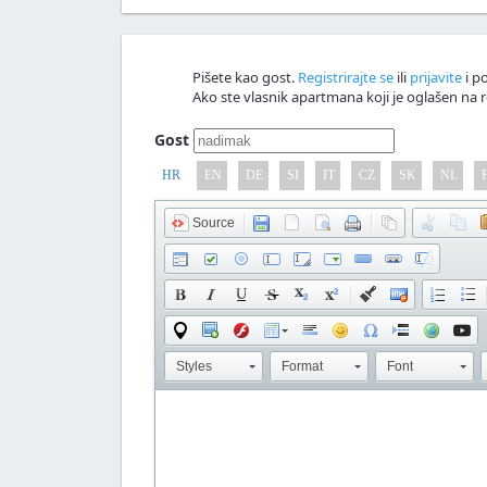
Pišete kao gost.
Registrirajte se
ili
prijavite
i po
Ako ste vlasnik apartmana koji je oglašen na r
Gost
HR
EN
DE
SI
IT
CZ
SK
NL
Source
Styles
Format
Font