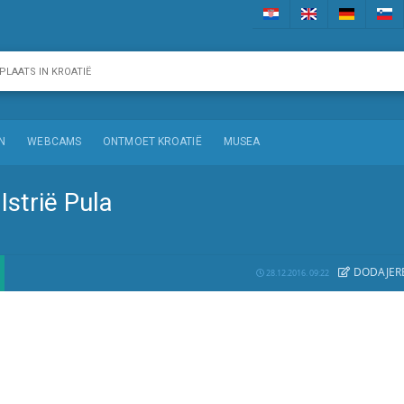
N
WEBCAMS
ONTMOET KROATIË
MUSEA
Istrië Pula
DODAJE
R
28.12.2016. 09:22