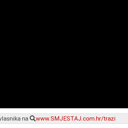
 vlasnika na
www.SMJESTAJ.com.hr/trazi