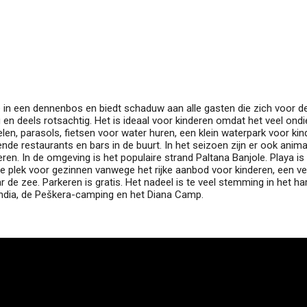
le in een dennenbos en biedt schaduw aan alle gasten die zich voor d
ig en deels rotsachtig. Het is ideaal voor kinderen omdat het veel ond
elen, parasols, fietsen voor water huren, een klein waterpark voor ki
nde restaurants en bars in de buurt. In het seizoen zijn er ook anima
en. In de omgeving is het populaire strand Paltana Banjole. Playa is
e plek voor gezinnen vanwege het rijke aanbod voor kinderen, een ve
 de zee. Parkeren is gratis. Het nadeel is te veel stemming in het ha
India, de Peškera-camping en het Diana Camp.