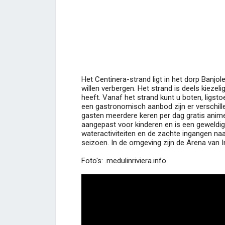
Het Centinera-strand ligt in het dorp Banjo
willen verbergen. Het strand is deels kiezel
heeft. Vanaf het strand kunt u boten, ligsto
een gastronomisch aanbod zijn er verschille
gasten meerdere keren per dag gratis animer
aangepast voor kinderen en is een geweldig
wateractiviteiten en de zachte ingangen naar
seizoen. In de omgeving zijn de Arena van 
Foto's: .medulinriviera.info