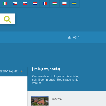
Login
Pošalji svoj sadržaj
EZERVIRAJ.HR
Commentaar
of
Upgrade this article
,
schrijf een nieuwe
. Registratie is niet
vereist
mavero