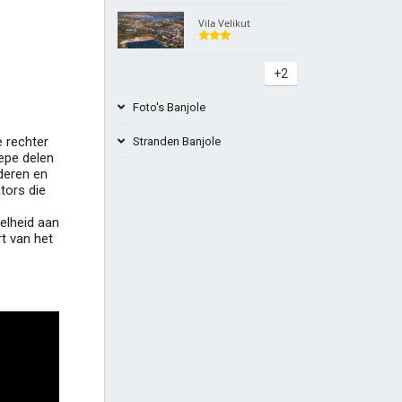
Vila Velikut
+2
Foto's Banjole
e rechter
Stranden Banjole
iepe delen
nderen en
tors die
Beach Paltan bar Banjole
elheid aan
rt van het
Beach Camp India in Pula
+4
Strand Del Mar Banjole Kroatië
Strand Centinera Banjole Istrië Pula
+4