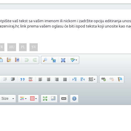
tpišite vaš tekst sa vašim imenom ili nickom i zadržite opciju editiranja unos
ezerviraj.hr, link prema vašem oglasu će biti ispod teksta koji unosite kao na
FR
HU
PL
SV
Size