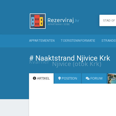
APPARTEMENTEN
TOERISTENINFORMATIE
STRANDE
# Naaktstrand Njivice Krk
Kvarner
Njivice (otok Krk)
ARTIKEL
POSITION
FORUM