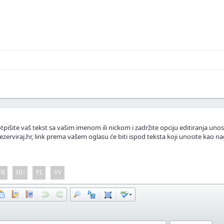
skustva ili fotografije.
.
lasnike apartmana.
tpišite vaš tekst sa vašim imenom ili nickom i zadržite opciju editiranja unos
ezerviraj.hr, link prema vašem oglasu će biti ispod teksta koji unosite kao na
FR
HU
PL
SV