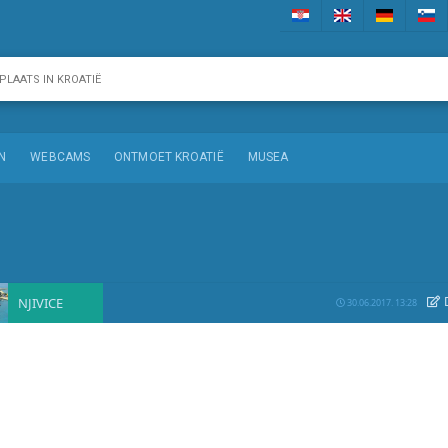
N
WEBCAMS
ONTMOET KROATIË
MUSEA
NJIVICE
30.06.2017. 13:28