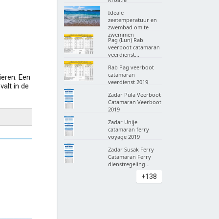
Ideale
zeetemperatuur en
zwembad om te
zwemmen
Pag (Lun) Rab
veerboot catamaran
veerdienst...
Rab Pag veerboot
catamaran
ieren. Een
veerdienst 2019
alt in de
Zadar Pula Veerboot
Catamaran Veerboot
2019
Zadar Unije
catamaran ferry
voyage 2019
Zadar Susak Ferry
Catamaran Ferry
dienstregeling...
+138