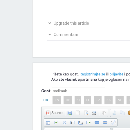
Upgrade this article
Bio si na ovom mjestu? Podijeli s nama svoja i
Commentaar
Napiši svoju verziju članka
Nagrađujemo v
Commentaar!
Pišete kao gost.
Registrirajte se
ili
prijavite
i po
Ako ste vlasnik apartmana koji je oglašen na r
Gost
HR
EN
DE
SI
IT
CZ
SK
NL
Source