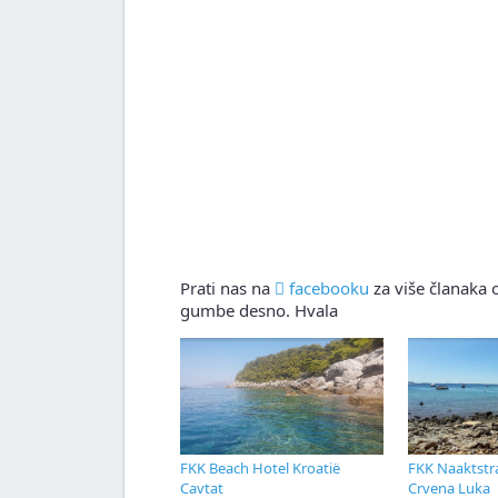
Prati nas na
facebooku
za više članaka o
gumbe desno. Hvala
FKK Beach Hotel Kroatië
FKK Naaktstr
Cavtat
Crvena Luka