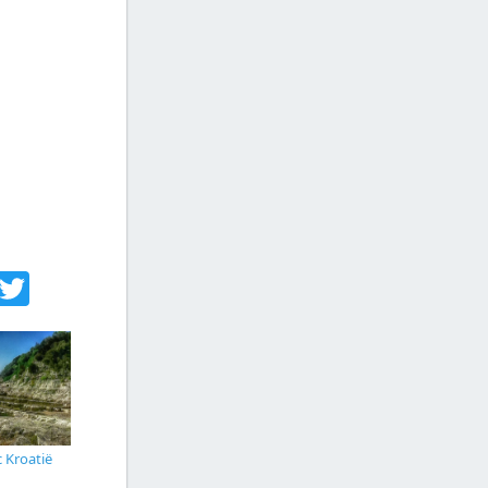
acebook
Twitter
c Kroatië