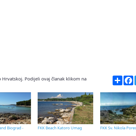
Share
F
 Hrvatskoj. Podijeli ovaj članak klikom na
and Biograd -
FKK Beach Katoro Umag
FKK Sv. Nikola Pore