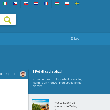
Login
Pošalji svoj sadržaj
DODAJEGOST
Commentaar
of
Upgrade this article
,
schrijf een nieuwe
. Registratie is niet
vereist
Wat te kopen als
souvenir in Zadar,
Kroatië