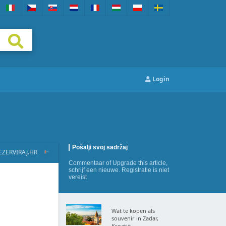
Login
Pošalji svoj sadržaj
EZERVIRAJ.HR
Commentaar
of
Upgrade this article
,
schrijf een nieuwe
. Registratie is niet
vereist
Wat te kopen als
souvenir in Zadar,
Kroatië