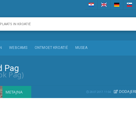
N
WEBCAMS
ONTMOET KROATIË
MUSEA
d Pag
ok Pag)
DODAJE
R
METAJNA
28.07.2017. 11:04