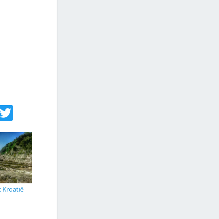
acebook
Twitter
c Kroatië