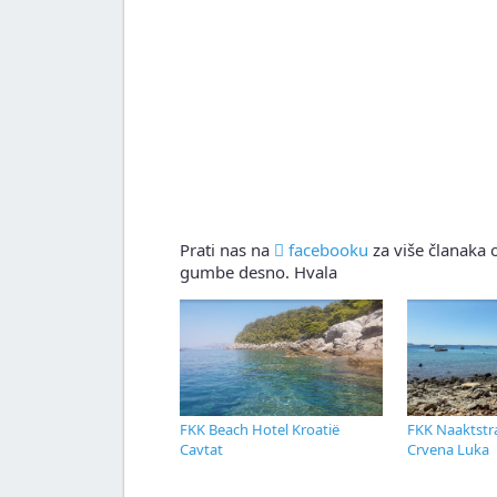
Prati nas na
facebooku
za više članaka o
gumbe desno. Hvala
FKK Beach Hotel Kroatië
FKK Naaktstr
Cavtat
Crvena Luka