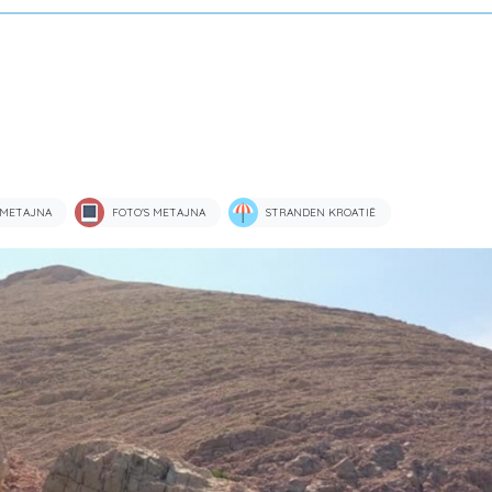
 METAJNA
FOTO'S METAJNA
STRANDEN KROATIË