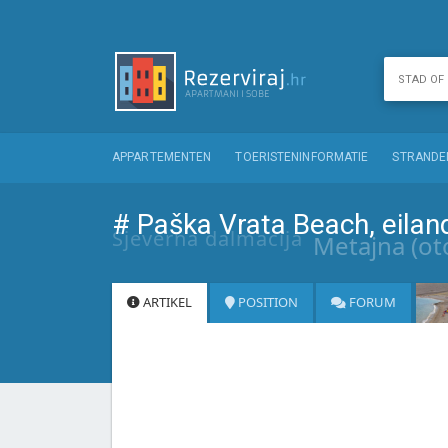
APPARTEMENTEN
TOERISTENINFORMATIE
STRANDE
# Paška Vrata Beach, eilan
Sjeverna dalmacija
Metajna (ot
ARTIKEL
POSITION
FORUM