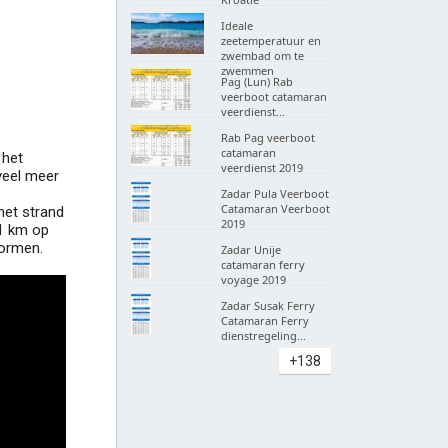
Ideale
zeetemperatuur en
zwembad om te
zwemmen
Pag (Lun) Rab
veerboot catamaran
veerdienst...
Rab Pag veerboot
catamaran
 het
veerdienst 2019
 veel meer
Zadar Pula Veerboot
Catamaran Veerboot
het strand
2019
 1 km op
vormen.
Zadar Unije
catamaran ferry
voyage 2019
Zadar Susak Ferry
Catamaran Ferry
dienstregeling...
+138