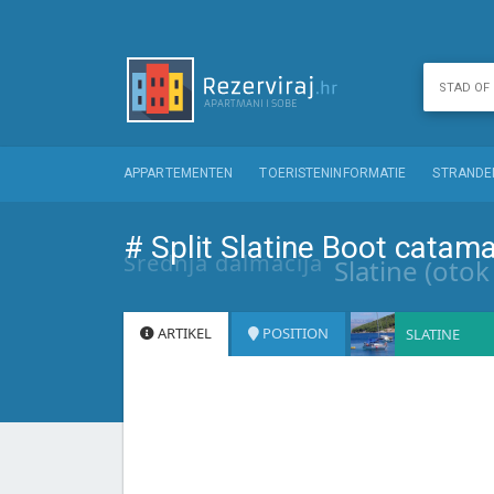
APPARTEMENTEN
TOERISTENINFORMATIE
STRANDE
# Split Slatine Boot catama
Srednja dalmacija
Slatine (otok
ARTIKEL
POSITION
SLATINE