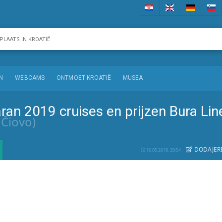
N
WEBCAMS
ONTMOET KROATIË
MUSEA
ran 2019 cruises en prijzen Bura Lin
 Čiovo)
DODAJE
R
16.05.2018. 20:54