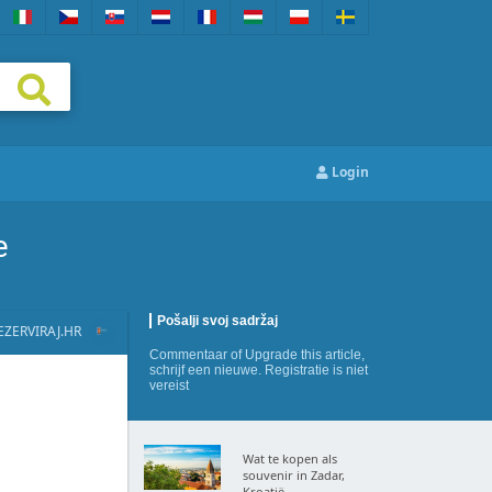
Login
e
Pošalji svoj sadržaj
EZERVIRAJ.HR
Commentaar
of
Upgrade this article
,
schrijf een nieuwe
. Registratie is niet
vereist
Wat te kopen als
souvenir in Zadar,
Kroatië