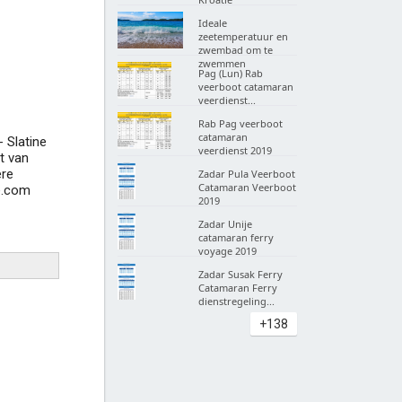
Ideale
zeetemperatuur en
zwembad om te
zwemmen
Pag (Lun) Rab
veerboot catamaran
veerdienst...
Rab Pag veerboot
catamaran
- Slatine
veerdienst 2019
ot van
ere
Zadar Pula Veerboot
Catamaran Veerboot
ne.com
2019
Zadar Unije
catamaran ferry
voyage 2019
Zadar Susak Ferry
Catamaran Ferry
dienstregeling...
+138