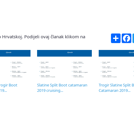
Share
F
 Hrvatskoj. Podijeli ovaj članak klikom na
Trogir Boot
Slatine Split Boot catamaran
Trogir Slatine Split 
9...
2019 cruising...
Catamaran 2019...