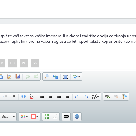
lasnike apartmana.
tpišite vaš tekst sa vašim imenom ili nickom i zadržite opciju editiranja unos
ezerviraj.hr, link prema vašem oglasu će biti ispod teksta koji unosite kao na
FR
HU
PL
SV
Size