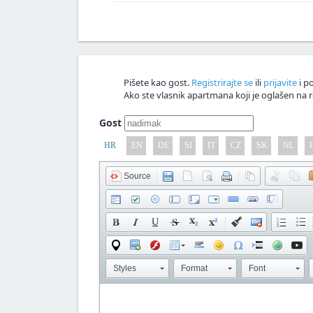
Napiši svoju verziju članka
Nagrađujemo v
Commentaar!
Pišete kao gost.
Registrirajte se
ili
prijavite
i po
Ako ste vlasnik apartmana koji je oglašen na r
Gost
HR
EN
DE
SI
IT
CZ
SK
NL
Source
Styles
Format
Font