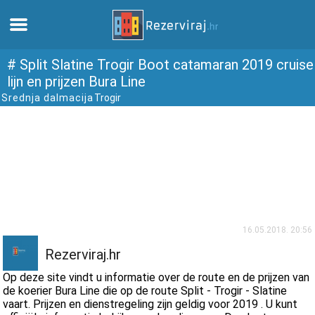
Thuis
# Split Slatine Trogir Boot catamaran 2019 cruise
lijn en prijzen Bura Line
Srednja dalmacija
Trogir
Appartementen
Toeristeninformatie
Stranden
webcams
16.05.2018. 20:56
Ontmoet Kroatië
Rezerviraj.hr
Op deze site vindt u informatie over de route en de prijzen van
musea
de koerier Bura Line die op de route Split - Trogir - Slatine
vaart. Prijzen en dienstregeling zijn geldig voor 2019 . U kunt