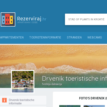
APPARTEMENTEN
TOERISTENINFORMATIE
STRANDEN
WEBCAMS
Drvenik toeristische in
Srednja dalmacija
FOTO'S DRVENIK (
Drvenik toeristische
informatie