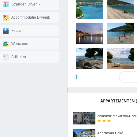
Stranden Drvenik
Accommodatie Drvenik
Foto's
Webcams
Artikelen
APPARTEMENTEN (
Zvonimir Makarska-Drve
Apartmani Delić