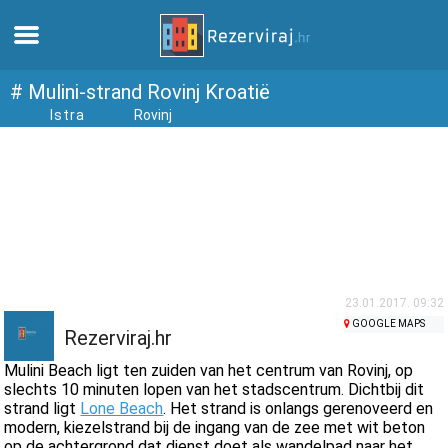
Thuis
# Mulini-strand Rovinj Kroatië
Istra
Rovinj
Appartementen
Toeristeninformatie
Stranden
webcams
23.01.2017. 09:32
GOOGLE MAPS
Rezerviraj.hr
Ontmoet Kroatië
Mulini Beach ligt ten zuiden van het centrum van Rovinj, op
slechts 10 minuten lopen van het stadscentrum. Dichtbij dit
strand ligt
Lone Beach
. Het strand is onlangs gerenoveerd en
musea
modern, kiezelstrand bij de ingang van de zee met wit beton
op de achtergrond dat dienst doet als wandelpad naar het