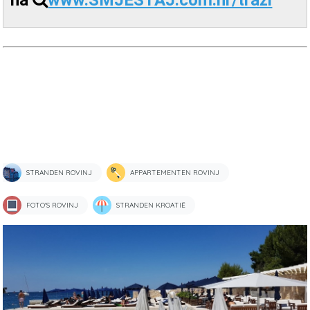
na
www.SMJESTAJ.com.hr/trazi
STRANDEN ROVINJ
APPARTEMENTEN ROVINJ
FOTO'S ROVINJ
STRANDEN KROATIË