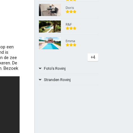
Doris
R&F
Emma
r op een
nd is
 in de zee
+4
keren. De
n. Bezoek
Foto's Rovinj
Stranden Rovinj
Palud Beach Rovinj Kroatië
Knez-strand Rovinj Kroatië