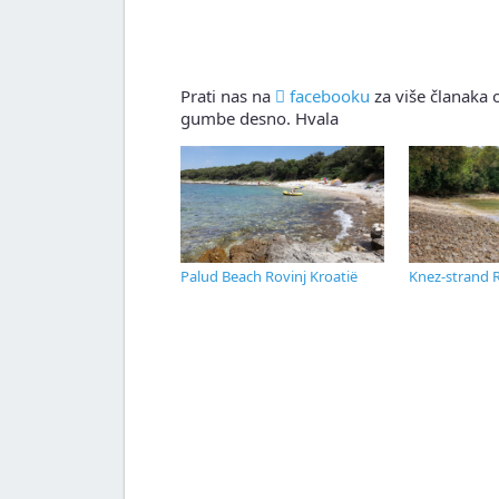
Prati nas na
facebooku
za više članaka o
gumbe desno. Hvala
Palud Beach Rovinj Kroatië
Knez-strand R