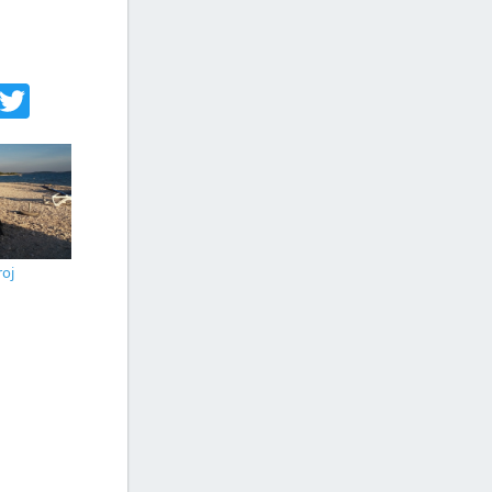
acebook
Twitter
roj