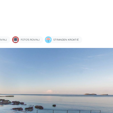
OVINJ
FOTO'S ROVINJ
STRANDEN KROATIË