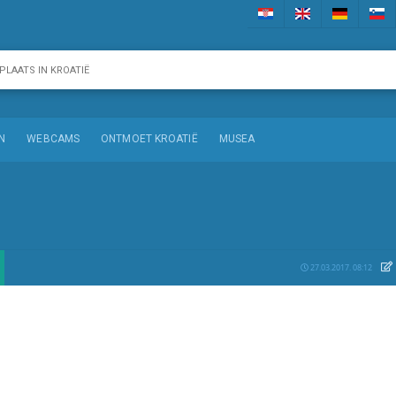
N
WEBCAMS
ONTMOET KROATIË
MUSEA
27.03.2017. 08:12