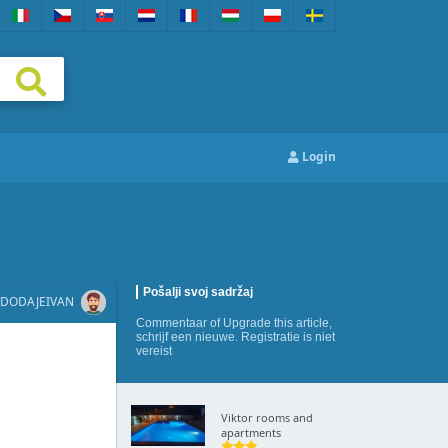
Login
Pošalji svoj sadržaj
DODAJE
IVAN
Commentaar
of
Upgrade this article
,
schrijf een nieuwe
. Registratie is niet
vereist
Viktor rooms and
apartments