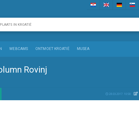
N
WEBCAMS
ONTMOET KROATIË
MUSEA
olumn Rovinj
28.03.2017. 10:58