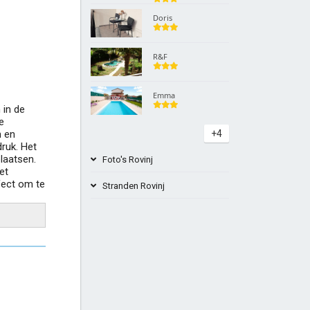
Doris
R&F
Emma
 in de
e
n en
+4
ruk. Het
laatsen.
Foto's Rovinj
et
fect om te
Stranden Rovinj
Palud Beach Rovinj Kroatië
Knez-strand Rovinj Kroatië