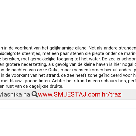
in de voorkant van het gelijknamige eiland. Net als andere stranden
middelgrote steentjes, met een paar stenen die piepte onder de marin
 te bereiken, met gemakkelijke toegang tot het water. De zee is schoo
grotere nederzetting, als gevolg van de kleine haven is hier nogal d
van de nachten van onze Ostia, maar mensen komen hier uit andere p
, in de voorkant van het strand, de zee heeft zone geïndiceerd voor h
k met blauw-groene tinten. Achter het strand is een schaars bos, per
n rust van de dagelijkse drukte.
 vlasnika na
www.SMJESTAJ.com.hr/trazi