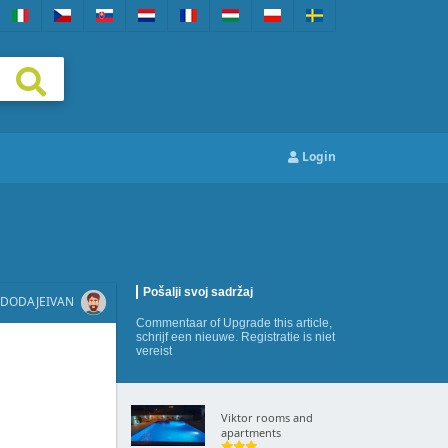
Login
Pošalji svoj sadržaj
DODAJE
IVAN
Commentaar
of
Upgrade this article
,
schrijf een nieuwe
. Registratie is niet
vereist
Viktor rooms and
apartments