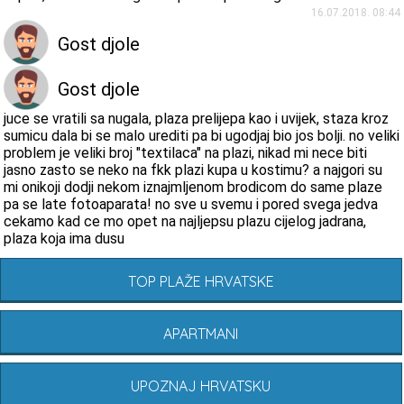
16.07.2018. 08:44
Gost djole
Gost djole
juce se vratili sa nugala, plaza prelijepa kao i uvijek, staza kroz
sumicu dala bi se malo urediti pa bi ugodjaj bio jos bolji. no veliki
problem je veliki broj "textilaca" na plazi, nikad mi nece biti
jasno zasto se neko na fkk plazi kupa u kostimu? a najgori su
mi onikoji dodji nekom iznajmljenom brodicom do same plaze
pa se late fotoaparata! no sve u svemu i pored svega jedva
cekamo kad ce mo opet na najljepsu plazu cijelog jadrana,
plaza koja ima dusu
TOP PLAŽE HRVATSKE
APARTMANI
UPOZNAJ HRVATSKU