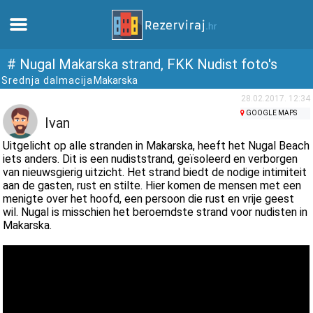
Thuis
# Nugal Makarska strand, FKK Nudist foto's
Srednja dalmacija
Makarska
Appartementen
28.02.2017. 12:34
GOOGLE MAPS
Ivan
Toeristeninformatie
Uitgelicht op alle stranden in Makarska, heeft het Nugal Beach
iets anders. Dit is een nudiststrand, geïsoleerd en verborgen
van nieuwsgierig uitzicht. Het strand biedt de nodige intimiteit
Stranden
aan de gasten, rust en stilte. Hier komen de mensen met een
menigte over het hoofd, een persoon die rust en vrije geest
wil. Nugal is misschien het beroemdste strand voor nudisten in
webcams
Makarska.
Ontmoet Kroatië
musea