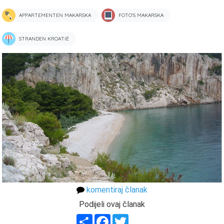
APPARTEMENTEN MAKARSKA
FOTO'S MAKARSKA
STRANDEN KROATIË
komentiraj članak
Podijeli ovaj članak
Share
Facebook
Twitter