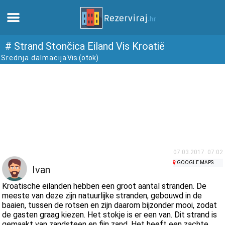
Thuis
# Strand Stončica Eiland Vis Kroatië
Srednja dalmacija
Vis (otok)
Appartementen
Toeristeninformatie
Stranden
webcams
07.03.2017. 07:02
GOOGLE MAPS
Ivan
Ontmoet Kroatië
Kroatische eilanden hebben een groot aantal stranden. De
meeste van deze zijn natuurlijke stranden, gebouwd in de
baaien, tussen de rotsen en zijn daarom bijzonder mooi, zodat
musea
de gasten graag kiezen. Het stokje is er een van. Dit strand is
gemaakt van zandsteen en fijn zand. Het heeft een zachte