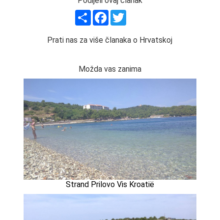
Podijeli ovaj članak
Share
Facebook
Twitter
Prati nas za više članaka o Hrvatskoj
Možda vas zanima
Strand Prilovo Vis Kroatië