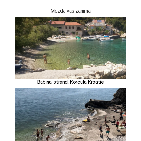
Možda vas zanima
Babina-strand, Korcula Kroatië