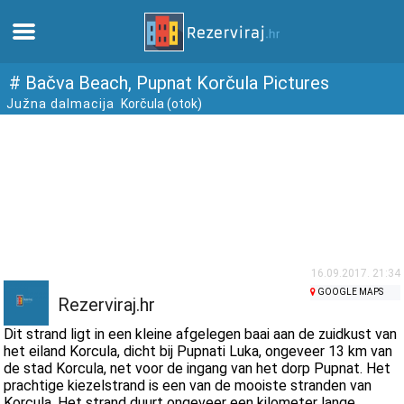
Thuis
# Bačva Beach, Pupnat Korčula Pictures
Južna dalmacija
Korčula (otok)
Appartementen
Toeristeninformatie
Stranden
webcams
16.09.2017. 21:34
GOOGLE MAPS
Rezerviraj.hr
Ontmoet Kroatië
Dit strand ligt in een kleine afgelegen baai aan de zuidkust van
het eiland Korcula, dicht bij Pupnati Luka, ongeveer 13 km van
de stad Korcula, net voor de ingang van het dorp Pupnat. Het
musea
prachtige kiezelstrand is een van de mooiste stranden van
Korcula. Het strand duurt ongeveer een kilometer lange,