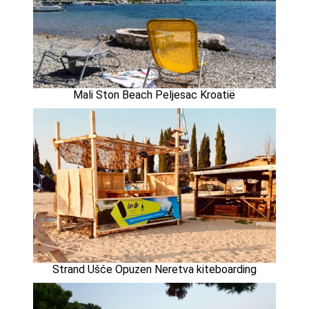
Mali Ston Beach Peljesac Kroatië
Strand Ušće Opuzen Neretva kiteboarding