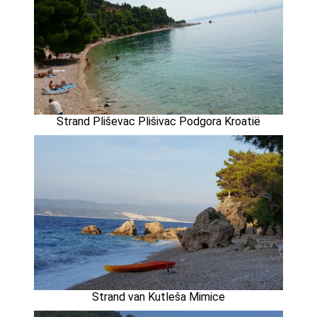
Strand Pliševac Plišivac Podgora Kroatië
Strand van Kutleša Mimice