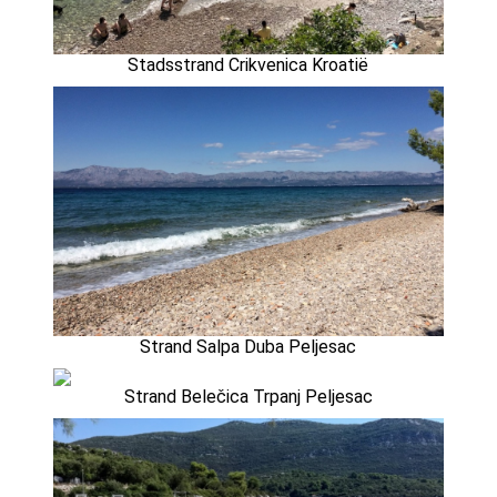
Stadsstrand Crikvenica Kroatië
Strand Salpa Duba Peljesac
Strand Belečica Trpanj Peljesac