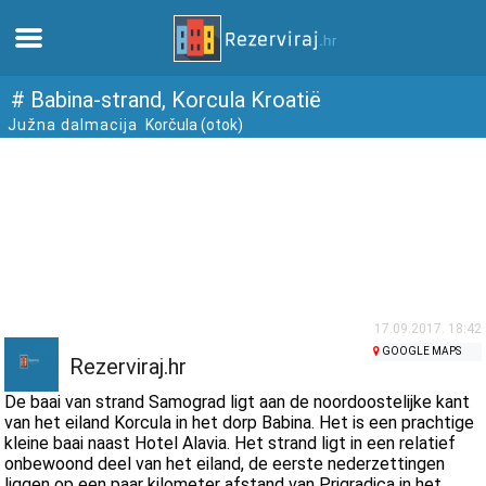
Thuis
# Babina-strand, Korcula Kroatië
Južna dalmacija
Korčula (otok)
Appartementen
Toeristeninformatie
Stranden
webcams
17.09.2017. 18:42
GOOGLE MAPS
Rezerviraj.hr
Ontmoet Kroatië
De baai van strand Samograd ligt aan de noordoostelijke kant
van het eiland Korcula in het dorp Babina. Het is een prachtige
kleine baai naast Hotel Alavia. Het strand ligt in een relatief
musea
onbewoond deel van het eiland, de eerste nederzettingen
liggen op een paar kilometer afstand van Prigradica in het