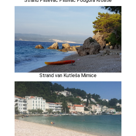
Strand Pliševac Plišivac Podgora Kroatië
Strand van Kutleša Mimice