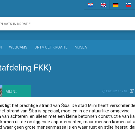
N
WEBCAMS
ONTMOET KROATIË
MUSEA
stafdeling FKK)
MLINI
13.03.2017. 12:18
k ligt het prachtige strand van Šiba. De stad Mlini heeft verschillend
Het strand van Šiba is speciaal, mooi en in de natuurlijke omgeving
en van achteren, en alleen met een kleine betonnen constructie van ka
 komen uit de omliggende appartementen, maar mensen komen uit 
d waar geen grote mensenmassa is en waar rust en stilte heerst, dan