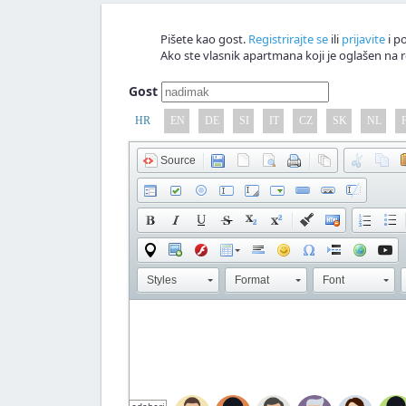
Pišete kao gost.
Registrirajte se
ili
prijavite
i po
Ako ste vlasnik apartmana koji je oglašen na r
Gost
HR
EN
DE
SI
IT
CZ
SK
NL
Source
Styles
Format
Font