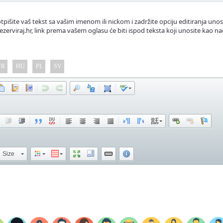
tpišite vaš tekst sa vašim imenom ili nickom i zadržite opciju editiranja unos
ezerviraj.hr, link prema vašem oglasu će biti ispod teksta koji unosite kao na
FR
HU
PL
SV
Size