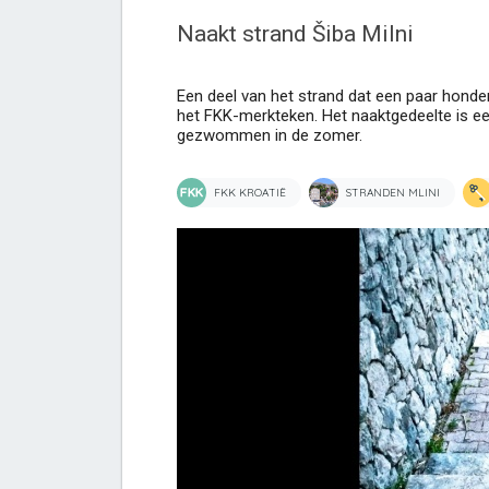
Naakt strand Šiba Milni
Een deel van het strand dat een paar honder
het FKK-merkteken. Het naaktgedeelte is ee
gezwommen in de zomer.
FKK KROATIË
STRANDEN MLINI