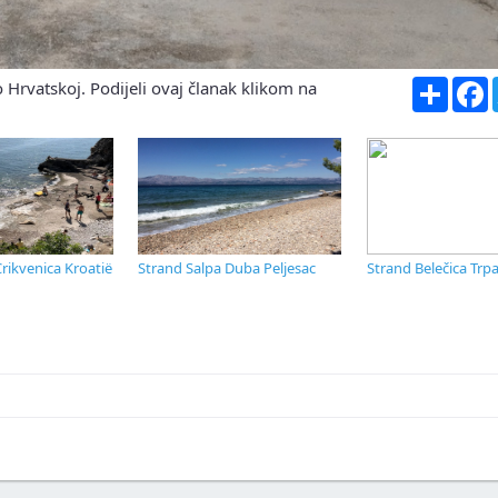
Share
F
 Hrvatskoj. Podijeli ovaj članak klikom na
rikvenica Kroatië
Strand Salpa Duba Peljesac
Strand Belečica Trpa
skustva ili fotografije.
.
lasnike apartmana.