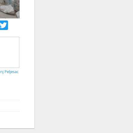
acebook
Twitter
nj Peljesac