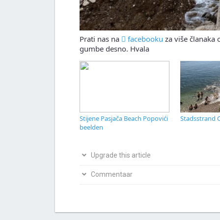
Prati nas na
facebooku
za više članaka o
gumbe desno. Hvala
Stijene Pasjača Beach Popovići
Stadsstrand C
beelden
Upgrade this article
Bio si na ovom mjestu? Podijeli s nama svoja i
Commentaar
Napiši svoju verziju članka
Nagrađujemo v
Commentaar!