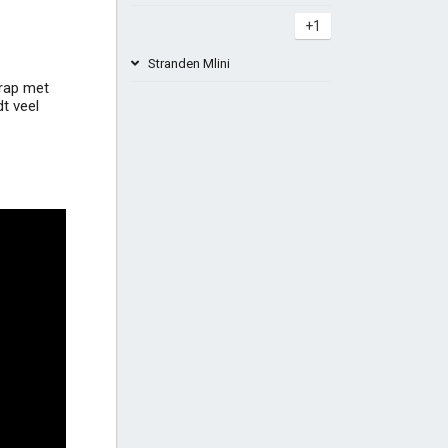
+1
Stranden Mlini
trap met
t veel
Šiba - Strand Mlini (nudistafdeling
FKK)
Stijene Pasjača Beach Popovići
beelden
+2