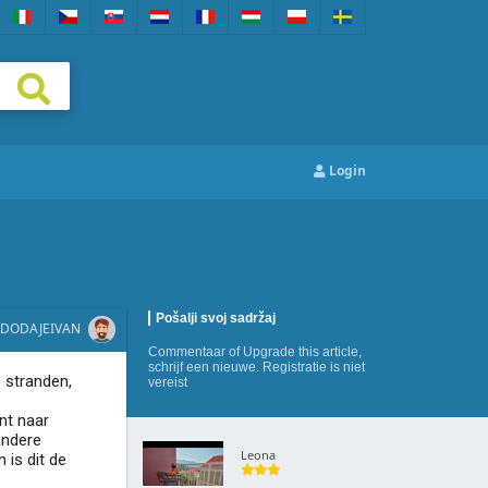
Login
Pošalji svoj sadržaj
DODAJE
IVAN
Commentaar
of
Upgrade this article
,
schrijf een nieuwe
. Registratie is niet
e stranden,
vereist
nt naar
andere
Leona
 is dit de