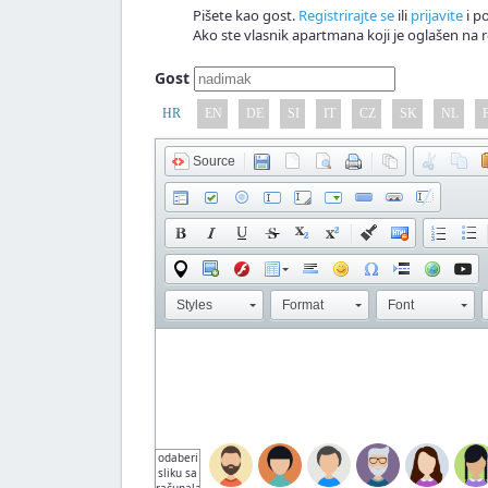
Pišete kao gost.
Registrirajte se
ili
prijavite
i po
Ako ste vlasnik apartmana koji je oglašen na r
Gost
HR
EN
DE
SI
IT
CZ
SK
NL
Source
Styles
Format
Font
odaberi
sliku sa