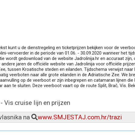
st kunt u de dienstregeling en ticketprijzen bekijken voor de veerboo
olini-vervoerder in de periode van 01.06. - 30.09.2020 wanneer het ti
ie wordt gedownload van de website Jadrolinija.hr en accuraat zijn, o
andere jaren de officiële website van Jadrolinija voor officiële prijzen
e Zee, tussen Kroatische steden en eilanden. Tijdschema verwijst naar 
tig veerboten naar alle grote eilanden in de Adriatische Zee. We b
n aanvulling op de veerboot er zijn inbegrepen en catamaran lijnen die 
dar aan te sluiten. Deze veerboot vaart op de route Split, Brač, Vis. Bek
- Vis cruise lijn en prijzen
 vlasnika na
www.SMJESTAJ.com.hr/trazi