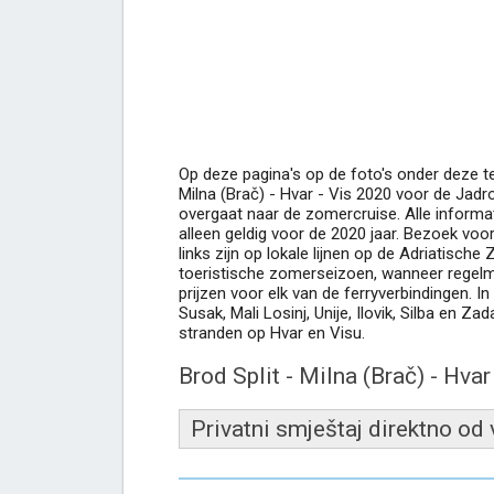
Op deze pagina's op de foto's onder deze tek
Milna (Brač) - Hvar - Vis 2020 voor de Jadr
overgaat naar de zomercruise. Alle informat
alleen geldig voor de 2020 jaar. Bezoek voor 
links zijn op lokale lijnen op de Adriatisch
toeristische zomerseizoen, wanneer regelma
prijzen voor elk van de ferryverbindingen. I
Susak, Mali Losinj, Unije, Ilovik, Silba en Za
stranden op Hvar en Visu.
Brod Split - Milna (Brač) - Hvar 
Privatni smještaj direktno od