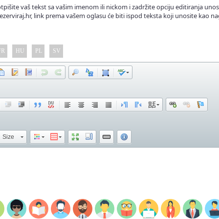
tpišite vaš tekst sa vašim imenom ili nickom i zadržite opciju editiranja unos
ezerviraj.hr, link prema vašem oglasu će biti ispod teksta koji unosite kao na
FR
HU
PL
SV
Size