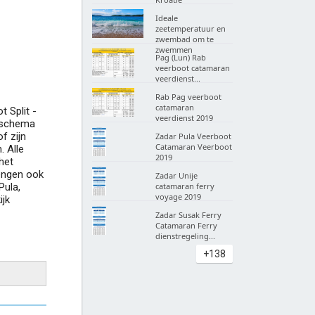
Ideale
zeetemperatuur en
zwembad om te
zwemmen
Pag (Lun) Rab
veerboot catamaran
veerdienst...
Rab Pag veerboot
catamaran
t Split -
veerdienst 2019
jdschema
f zijn
Zadar Pula Veerboot
Catamaran Veerboot
. Alle
2019
het
rengen ook
Zadar Unije
Pula,
catamaran ferry
voyage 2019
ijk
Zadar Susak Ferry
Catamaran Ferry
dienstregeling...
+138