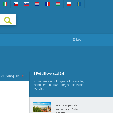
Login
Pošalji svoj sadržaj
EZERVIRAJ.HR
Commentaar
of
Upgrade this article
,
schrijf een nieuwe
. Registratie is niet
vereist
Wat te kopen als
souvenir in Zadar,
Kroatië