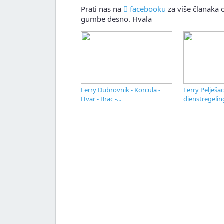
Prati nas na
facebooku
za više članaka o
gumbe desno. Hvala
Ferry Dubrovnik - Korcula -
Ferry Pelješac
Hvar - Brac -...
dienstregeling