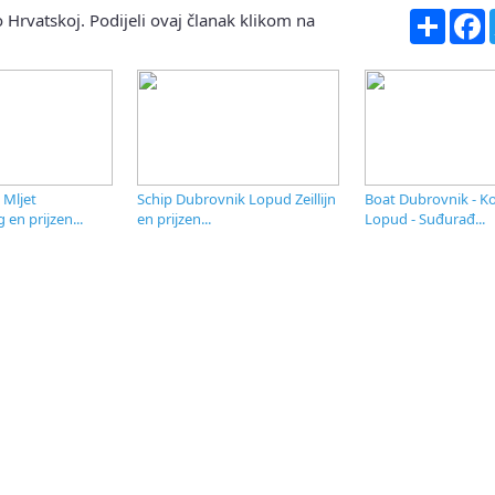
Share
F
 Hrvatskoj. Podijeli ovaj članak klikom na
 Mljet
Schip Dubrovnik Lopud Zeillijn
Boat Dubrovnik - Ko
 en prijzen...
en prijzen...
Lopud - Suđurađ...