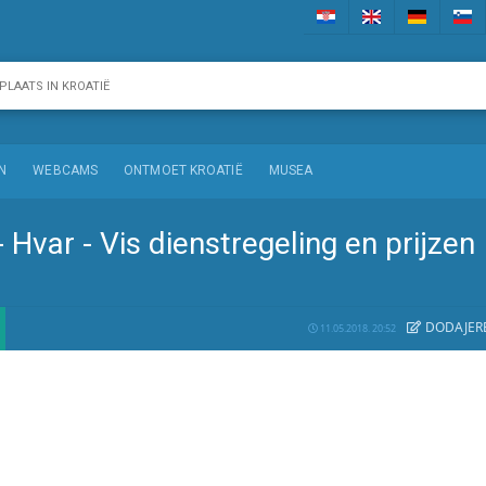
N
WEBCAMS
ONTMOET KROATIË
MUSEA
- Hvar - Vis dienstregeling en prijzen
DODAJE
R
11.05.2018. 20:52