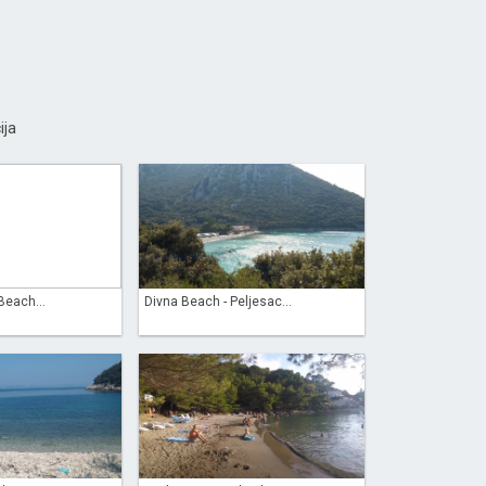
ija
Beach...
Divna Beach - Peljesac...