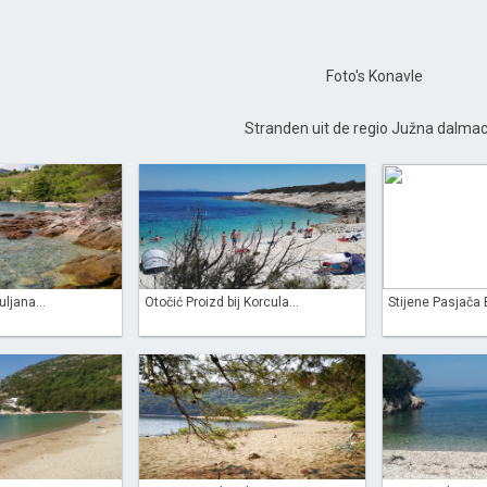
Foto's Konavle
Stranden uit de regio Južna dalmac
ljana...
Otočić Proizd bij Korcula...
Stijene Pasjača 