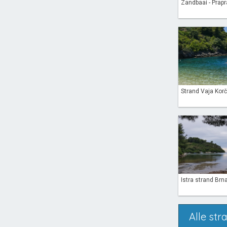
Zandbaai - Prapra
Strand Vaja Korču
Istra strand Brna
Alle str