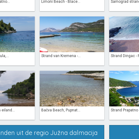
tno...
Limoni Beach - Blace...
Samograd strand
la,...
Strand van Kremena -...
Strand Dingac - 
 eiland...
Bačva Beach, Pupnat...
Strand Prapatno 
anden uit de regio Južna dalmacija