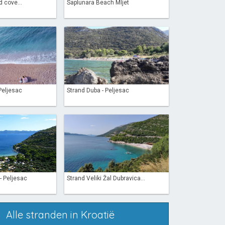
 cove...
Saplunara Beach Mljet
Peljesac
Strand Duba - Peljesac
- Peljesac
Strand Veliki Žal Dubravica...
Alle stranden in Kroatië