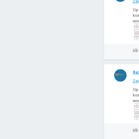
Zad
Op 
koe
wor
Rez
Zad
Op 
koe
wor