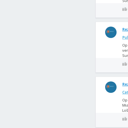
Sus
Rez
Pul
Op 
ver
Sus
Rez
Ca
Op 
Mia
Loš