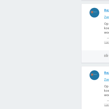
Rez
Zad
Op 
koe
wor
Rez
Zad
Op 
koe
wor