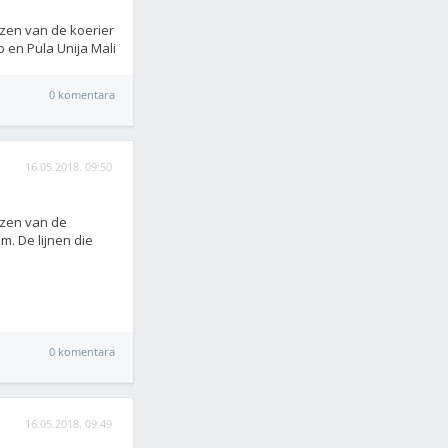
jzen van de koerier
b en Pula Unija Mali
0 komentara
16.05.2018. 09:50
jzen van de
m. De lijnen die
0 komentara
16.05.2018. 09:49