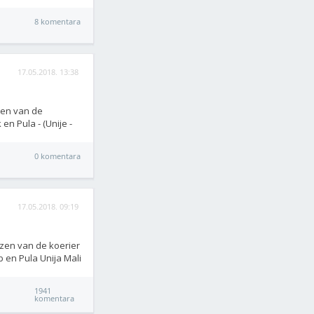
8 komentara
17.05.2018. 13:38
zen van de
en Pula - (Unije -
0 komentara
17.05.2018. 09:19
jzen van de koerier
b en Pula Unija Mali
1941
komentara