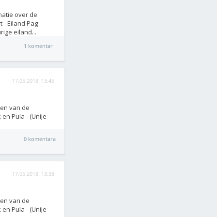
matie over de
t - Eiland Pag
ige eiland...
1 komentar
17.05.2018. 13:45
zen van de
en Pula - (Unije -
0 komentara
17.05.2018. 13:38
zen van de
en Pula - (Unije -