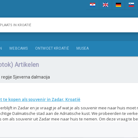
N
WEBCAMS
ONTMOET KROATIË
MUSEA
tok) Artikelen
iz regije Sjeverna dalmacija
 te kopen als souvenir in Zadar, Kroatië
verblijft in Zadar en je vraagt je af wat je als souvenir mee naar huis moe
chtige Dalmatische stad aan de Adriatische kust. We probeerden te verk
 om als souvenir uit Zadar mee naar huis te nemen. Om deze vraag te be