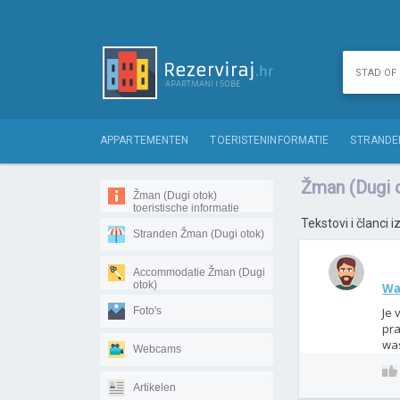
APPARTEMENTEN
TOERISTENINFORMATIE
STRANDE
Žman (Dugi o
Žman (Dugi otok)
toeristische informatie
Tekstovi i članci 
Stranden Žman (Dugi otok)
Accommodatie Žman (Dugi
otok)
Wat
Foto's
Je 
pra
was
Webcams
Artikelen