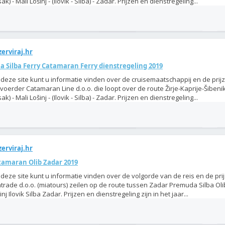
ak) - Mali Lošinj - (Ilovik - Silba) - Zadar. Prijzen en dienstregeling...
erviraj.hr
a Silba Ferry Catamaran Ferry dienstregeling 2019
deze site kunt u informatie vinden over de cruisemaatschappij en de prij
voerder Catamaran Line d.o.o. die loopt over de route Žirje-Kaprije-Šibenik 
ak) - Mali Lošinj - (Ilovik - Silba) - Zadar. Prijzen en dienstregeling...
erviraj.hr
tamaran Olib Zadar 2019
deze site kunt u informatie vinden over de volgorde van de reis en de pri
trade d.o.o. (miatours) zeilen op de route tussen Zadar Premuda Silba Oli
inj Ilovik Silba Zadar. Prijzen en dienstregeling zijn in het jaar...