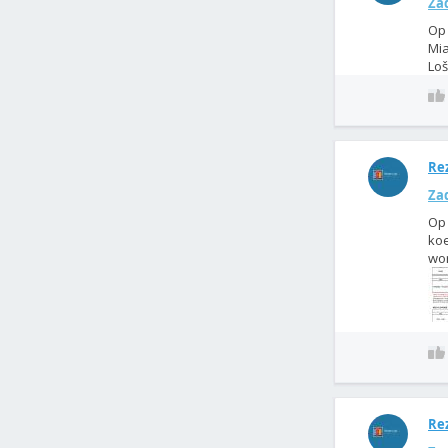
Zad
Op 
Mia
Loš
Rez
Zad
Op 
koe
wor
Rez