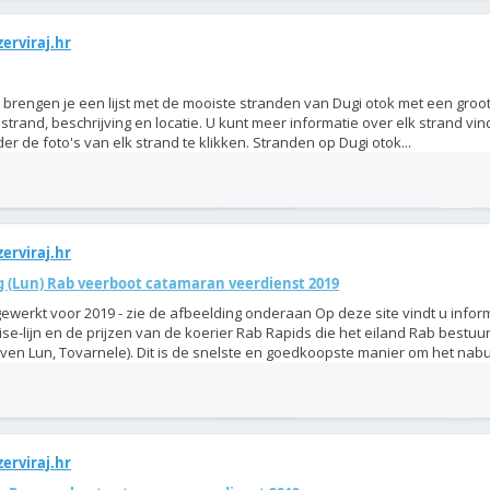
erviraj.hr
brengen je een lijst met de mooiste stranden van Dugi otok met een groot
 strand, beschrijving en locatie. U kunt meer informatie over elk strand vi
er de foto's van elk strand te klikken. Stranden op Dugi otok...
erviraj.hr
g (Lun) Rab veerboot catamaran veerdienst 2019
gewerkt voor 2019 - zie de afbeelding onderaan Op deze site vindt u infor
ise-lijn en de prijzen van de koerier Rab Rapids die het eiland Rab bestuur
ven Lun, Tovarnele). Dit is de snelste en goedkoopste manier om het nabur
erviraj.hr