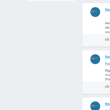
Rez
We 
elk
ond
Rez
Pa
Bij
cru
(ha
Rez