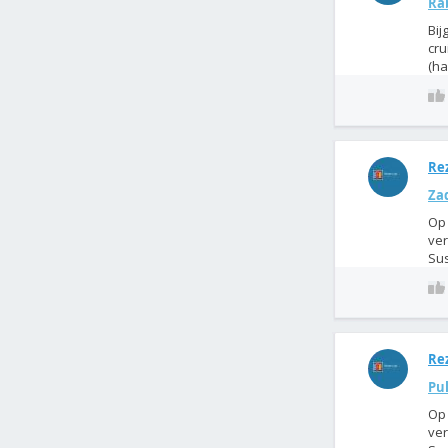
Ra
Bij
cru
(ha
Rez
Za
Op 
ver
Sus
Rez
Pu
Op 
ver