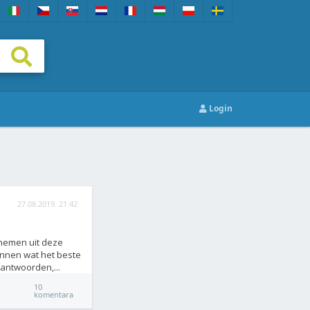
Login
27.08.2019. 21:42
t nemen uit deze
ennen wat het beste
antwoorden,...
10
komentara