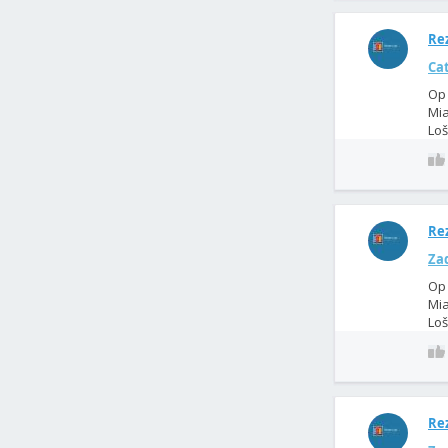
Rez
Ca
Op 
Mia
Loš
Rez
Zad
Op 
Mia
Loš
Rez