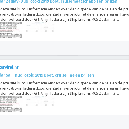
ar Zaglav (Dugi otok) 2019 Boot, cruisemaatschappij en prijzen
deze site kunt u informatie vinden over de volgorde van de reis en de pri
rier-g & v-lijn Iadera d.o.o. die Zadar verbindt met de eilanden Iga en Ravo
den beheerd door G & V-lijn Iadera zijn Ship Line-nr. 405 Zadar - Iž -...
erviraj.hr
ar Sali (Dugi otok) 2019 Boot, cruise line en prijzen
deze site kunt u informatie vinden over de volgorde van de reis en de pri
rier-g & v-lijn Iadera d.o.o. die Zadar verbindt met de eilanden Iga en Ravo
den beheerd door G & V-lijn Iadera zijn Ship Line-nr. 405 Zadar - Iž -...