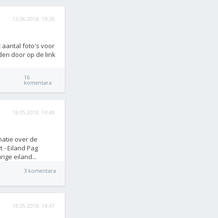
13.06.2018. 19:28
 aantal foto's voor
nden door op de link
16
komentara
18.05.2018. 14:48
matie over de
t - Eiland Pag
ige eiland...
3 komentara
18.05.2018. 14:47