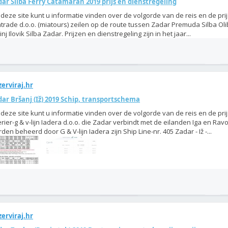
ar Silba Ferry Catamaran 2019 prijs en dienstregeling
deze site kunt u informatie vinden over de volgorde van de reis en de pri
trade d.o.o. (miatours) zeilen op de route tussen Zadar Premuda Silba Oli
inj Ilovik Silba Zadar. Prijzen en dienstregeling zijn in het jaar...
erviraj.hr
ar Bršanj (Iž) 2019 Schip, transportschema
deze site kunt u informatie vinden over de volgorde van de reis en de pri
rier-g & v-lijn Iadera d.o.o. die Zadar verbindt met de eilanden Iga en Ravo
den beheerd door G & V-lijn Iadera zijn Ship Line-nr. 405 Zadar - Iž -...
erviraj.hr