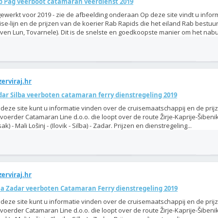
b Pag veerboot catamaran veerdienst 2019
gewerkt voor 2019 - zie de afbeelding onderaan Op deze site vindt u infor
ise-lijn en de prijzen van de koerier Rab Rapids die het eiland Rab bestuur
ven Lun, Tovarnele). Dit is de snelste en goedkoopste manier om het nabur
erviraj.hr
dar Silba veerboten catamaran ferry dienstregeling 2019
deze site kunt u informatie vinden over de cruisemaatschappij en de prij
voerder Catamaran Line d.o.o. die loopt over de route Žirje-Kaprije-Šibenik 
ak) - Mali Lošinj - (Ilovik - Silba) - Zadar. Prijzen en dienstregeling...
erviraj.hr
la Zadar veerboten Catamaran Ferry dienstregeling 2019
deze site kunt u informatie vinden over de cruisemaatschappij en de prij
voerder Catamaran Line d.o.o. die loopt over de route Žirje-Kaprije-Šibenik 