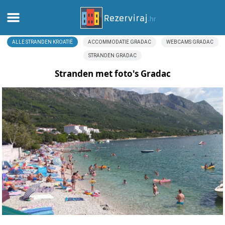
ALLE STRANDEN KROATIË
ACCOMMODATIE GRADAC
WEBCAMS GRADAC
Thuis
STRANDEN GRADAC
Appartementen
Stranden met foto's Gradac
Toeristeninformatie
Stranden
webcams
Ontmoet Kroatië
musea