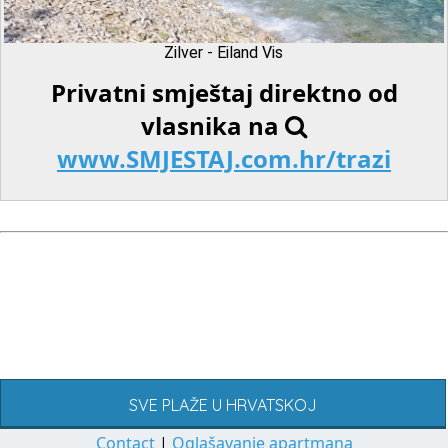
Zilver - Eiland Vis
Privatni smještaj direktno od
vlasnika na
www.SMJESTAJ.com.hr/trazi
SVE PLAŽE U HRVATSKOJ
Contact
|
Oglašavanje apartmana