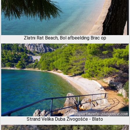
Zlatni Rat Beach, Bol afbeelding Brac op
Strand Velika Duba Živogošće - Blato