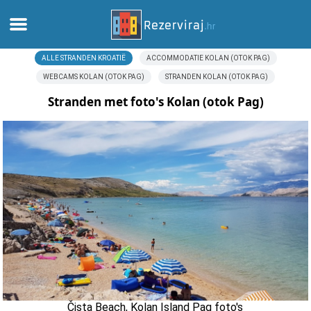
ALLE STRANDEN KROATIË
ACCOMMODATIE KOLAN (OTOK PAG)
Thuis
WEBCAMS KOLAN (OTOK PAG)
STRANDEN KOLAN (OTOK PAG)
Appartementen
Stranden met foto's Kolan (otok Pag)
Toeristeninformatie
Stranden
webcams
Ontmoet Kroatië
musea
Čista Beach, Kolan Island Pag foto's