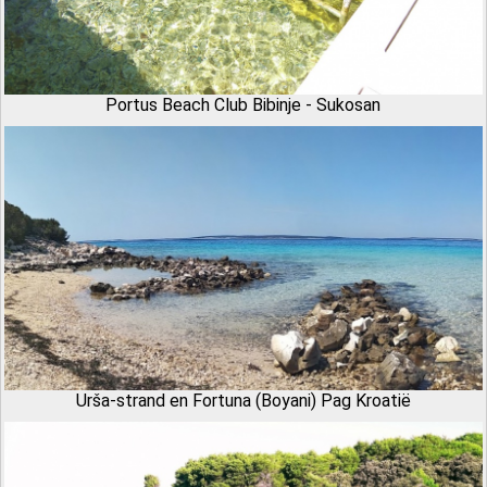
Portus Beach Club Bibinje - Sukosan
Urša-strand en Fortuna (Boyani) Pag Kroatië